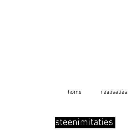
home
home
realisaties
info
steenimitaties